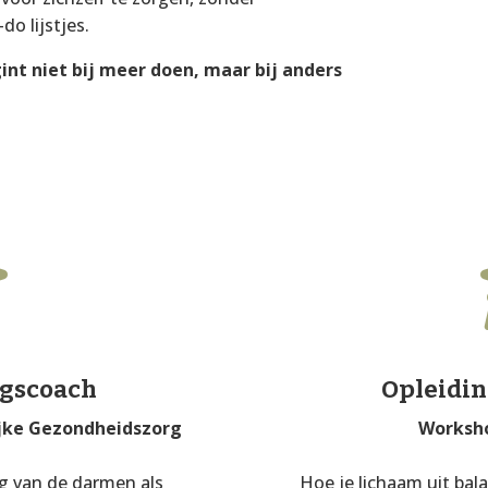
do lijstjes.
int niet bij meer doen, maar bij anders

ngscoach
Opleidin
jke Gezondheidszorg
Worksho
ng van de darmen als
Hoe je lichaam uit bal