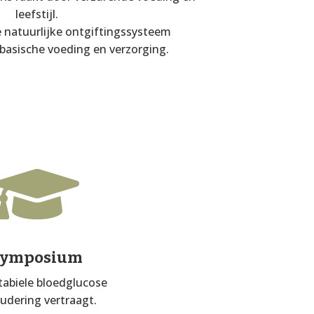
leefstijl.
e natuurlijke ontgiftingssysteem
basische voeding en verzorging.

Symposium
tabiele bloedglucose
udering vertraagt.