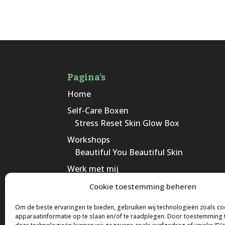
Pagina’s
Home
Self-Care Boxen
Stress Reset Skin Glow Box
Workshops
Beautiful You Beautiful Skin
Werk met mij
Daily Glow Vitality
Cookie toestemming beheren
Over Natacha
Om de beste ervaringen te bieden, gebruiken wij technologieën zoals c
Inner Glow Inspiratie
apparaatinformatie op te slaan en/of te raadplegen. Door toestemming 