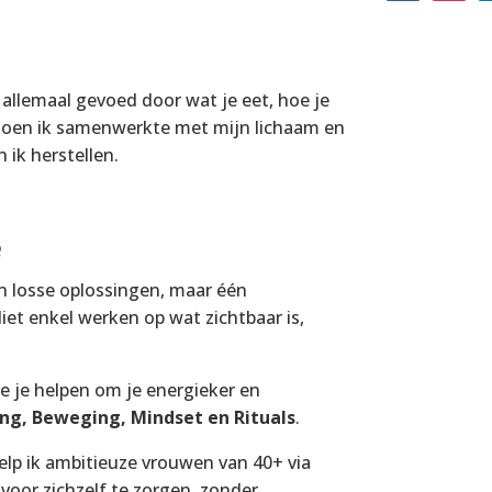
 allemaal gevoed door wat je eet, hoe je
 toen ik samenwerkte met mijn lichaam en
 ik herstellen.
e
n losse oplossingen, maar één
t enkel werken op wat zichtbaar is,
die je helpen om je energieker en
ng, Beweging, Mindset en Rituals
.
help ik ambitieuze vrouwen van 40+ via
voor zichzelf te zorgen, zonder