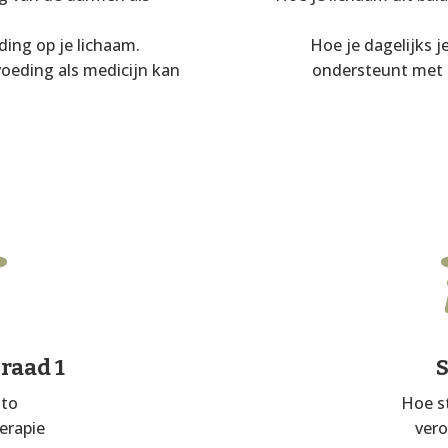
ding op je lichaam.
Hoe je dagelijks j
oeding als medicijn kan
ondersteunt met 

Graad 1
sto
Hoe s
erapie
vero