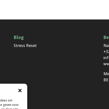
Blog
Be
Stress Reset
Na
+3
in
ww
Mi
BE
ookies om
te geven voor