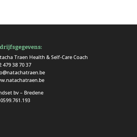
drijfsgegevens:
tacha Traen Health & Self-Care Coach
2 479 38 70 37
fo@natachatraen.be
w.natachatraen.be
ndset bv – Bredene
 0599.761.193