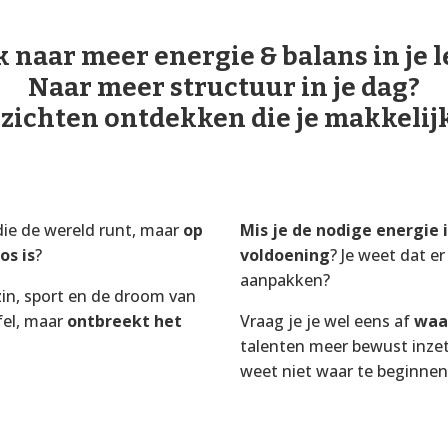
k naar meer energie & balans in je l
Naar meer structuur in je dag?
nzichten ontdekken die je makkelij
die de wereld runt, maar
op
Mis je de nodige energie 
os is
?
voldoening
? Je weet dat er
aanpakken?
zin, sport en de droom van
fel, maar
ontbreekt het
Vraag je je wel eens af
waar
talenten meer bewust inzet
weet niet waar te beginnen