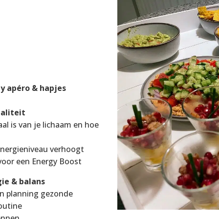
y apéro & hapjes
aliteit
l is van je lichaam en hoe
energieniveau verhoogt
 voor een Energy Boost
gie & balans
 en planning gezonde
routine
kennen