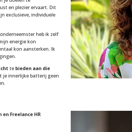
m je doelen te
st en plezier ervaart. Dit
n exclusieve, individuele
 onderneemster heb ik zelf
mijn energie kon
entaal kon aansterken. Ik
agingen.
icht
te
bieden aan die
t je innerlijke batterij geen
en.
h en Freelance HR