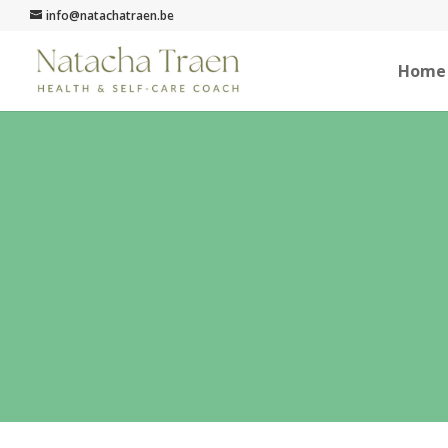
info@natachatraen.be
Home