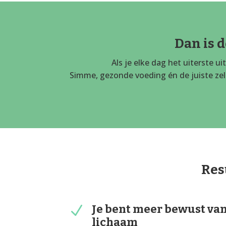
Dan is d
Als je elke dag het uiterste u
Simme, gezonde voeding én de juiste zelf
Res
Je bent meer bewust van
N
lichaam