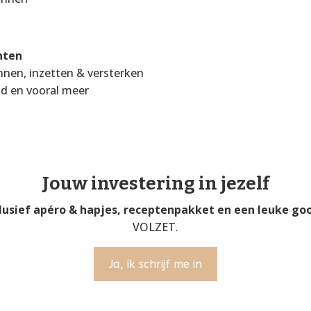
nten
nnen, inzetten & versterken
id en vooral meer
Jouw investering in jezelf
lusief apéro & hapjes,
receptenpakket en een leuke go
VOLZET.
Ja, ik schrijf me in