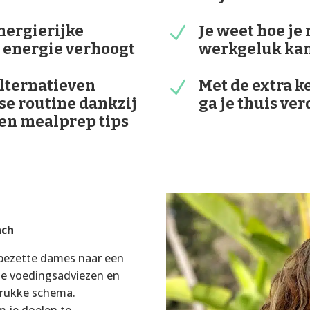
nergierijke
Je weet hoe je
N
e energie verhoogt
werkgeluk kan
alternatieven
Met de extra k
N
kse routine dankzij
ga je thuis ver
sen mealprep tips
ach
kbezette dames naar een
me voedingsadviezen en
 drukke schema.