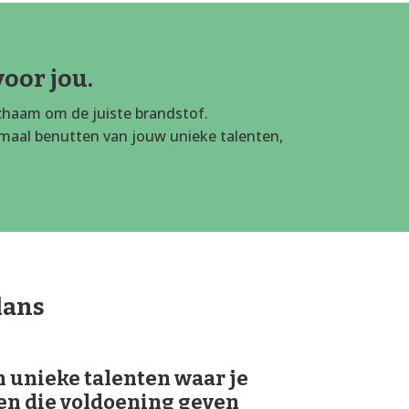
voor jou.
lichaam om de juiste brandstof.
timaal benutten van jouw unieke talenten,
lans
en unieke talenten waar je
 en die voldoening geven