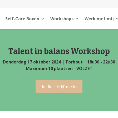
Self-Care Boxen
Workshops
Werk met mij
Talent in balans Workshop
Donderdag 17 oktober 2024 | Torhout | 18u30 - 22u30
Maximum 10 plaatsen - VOLZET
Ja, ik schrijf me in