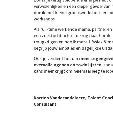
Zodat je terug voldoende energie hebt o
verwezenlijken en een dieper gevoel van ru
doe ik met kleine groepsworkshops en mij
workshops.
Als full-time werkende mama, partner en
een zoektocht achter de rug naar hoe ik 
terugkrijgen en hoe ik mezelf fysiek & m
begrijp jouw ambities en dagelijkse uitd
Ook jij verdient het om
meer tegengew
overvolle agenda en to-do lijsten
, zoda
kans meer krijgt om helemaal leeg te lop
Katrien Vandecandelaere, Talent Coac
Consultant.